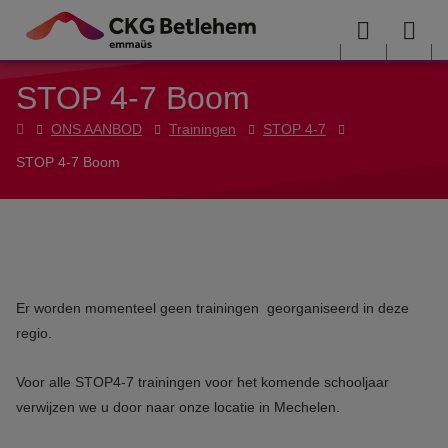
Overslaan en naar de inhoud gaan
Menu
Sea
STOP 4-7 Boom
me
Home
ONS AANBOD
Trainingen
STOP 4-7
STOP 4-7 Boom
Er worden momenteel geen trainingen georganiseerd in deze
regio.
Voor alle STOP4-7 trainingen voor het komende schooljaar
verwijzen we u door naar onze locatie in Mechelen.