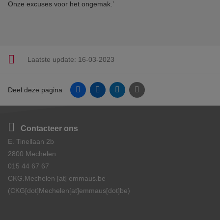
Onze excuses voor het ongemak.’
Laatste update:
16-03-2023
Facebook
Linkedin
Twitter
E-mail
Deel deze pagina
Contacteer ons
E. Tinellaan 2b
2800 Mechelen
015 44 67 67
CKG.Mechelen
[at]
emmaus.be
(CKG[dot]Mechelen[at]emmaus[dot]be)