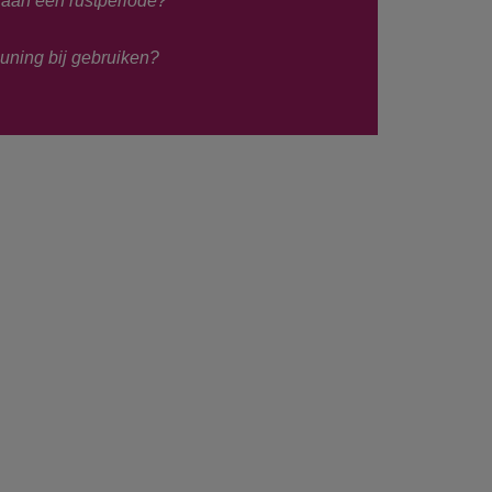
 aan een rustperiode?
euning bij gebruiken?