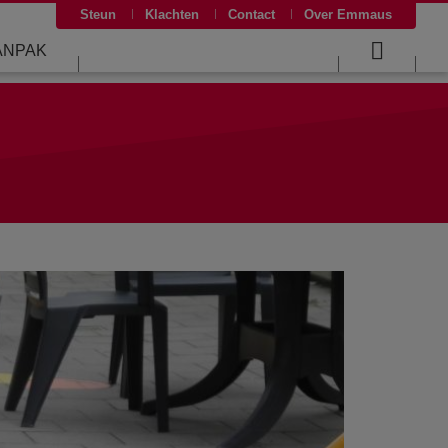
Steun
Klachten
Contact
Over Emmaus
ANPAK
Searc
menu