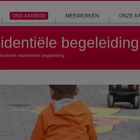
ONS AANBOD
MEEWERKEN
ONZE A
identiële begeleiding
durende residentiële begeleiding