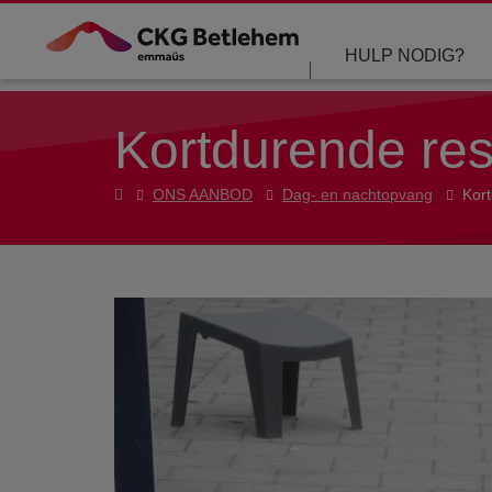
Overslaan en naar de inhoud gaan
HULP NODIG?
Kortdurende res
Home
ONS AANBOD
Dag- en nachtopvang
Kort