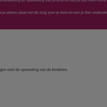
 ontwikkeling en opvoeding van je kind en heb je zelf even nood
t je alleen staat met de zorg voor je kind en kan je hier onderst
agen over de opvoeding van de kinderen.