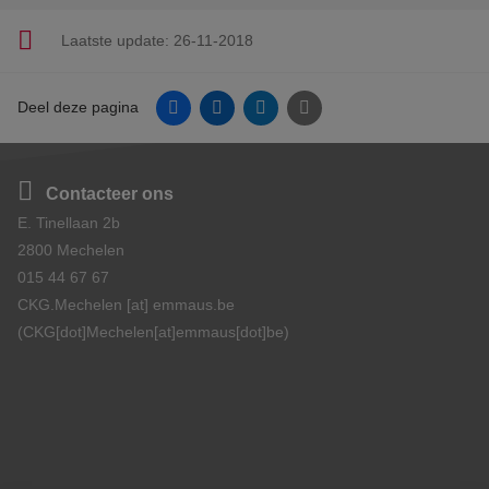
Laatste update:
26-11-2018
Facebook
Linkedin
Twitter
E-mail
Deel deze pagina
Contacteer ons
E. Tinellaan 2b
2800 Mechelen
015 44 67 67
CKG.Mechelen
[at]
emmaus.be
(CKG[dot]Mechelen[at]emmaus[dot]be)