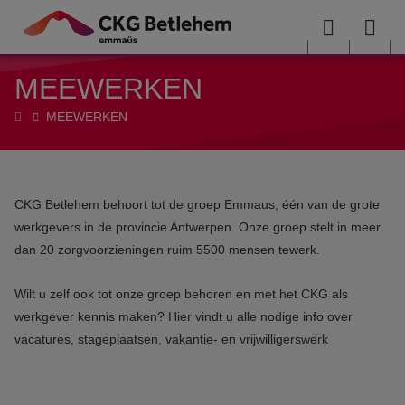
Overslaan en naar de inhoud gaan
Menu
Sea
MEEWERKEN
me
Home
MEEWERKEN
CKG Betlehem behoort tot de groep Emmaus, één van de grote
werkgevers in de provincie Antwerpen. Onze groep stelt in meer
dan 20 zorgvoorzieningen ruim 5500 mensen tewerk.
Wilt u zelf ook tot onze groep behoren en met het CKG als
werkgever kennis maken? Hier vindt u alle nodige info over
vacatures, stageplaatsen, vakantie- en vrijwilligerswerk