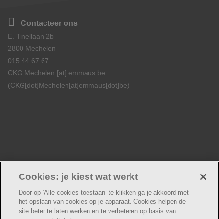
Contacteer ons
E. Tinellaan 2b
2800 Mechelen
015 44 67 67
CKG.Mechelen
[at]
emmaus.be
(CKG[dot]Mechelen[at]emmaus[dot]be)
Cookies: je kiest wat werkt
Volg ons
Facebook
Door op ‘Alle cookies toestaan’ te klikken ga je akkoord met
het opslaan van cookies op je apparaat. Cookies helpen de
site beter te laten werken en te verbeteren op basis van